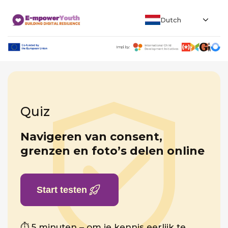
Dutch
Impl. by:
Quiz
Navigeren van consent,
grenzen en foto’s delen online
Start testen
⏱ 5 minuten – om je kennis eerlijk te